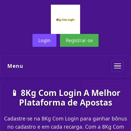
Login
Registrar-se
Menu
📱 8Kg Com Login A Melhor
Plataforma de Apostas
Cadastre-se na 8Kg Com Login para ganhar bônus
no cadastro e em cada recarga. Com a 8Kg Com