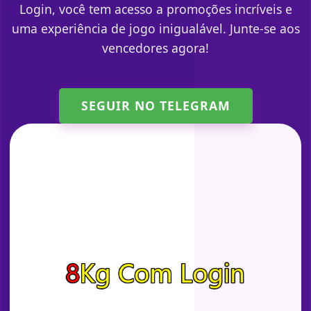
Login, você tem acesso a promoções incríveis e
uma experiência de jogo inigualável. Junte-se aos
vencedores agora!
SEGUIR NO TELEGRAM