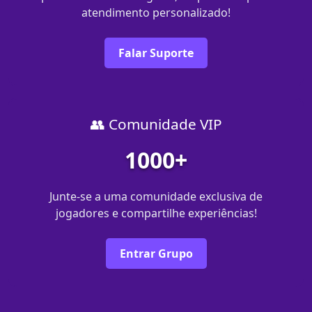
atendimento personalizado!
Falar Suporte
👥 Comunidade VIP
1000+
Junte-se a uma comunidade exclusiva de
jogadores e compartilhe experiências!
Entrar Grupo