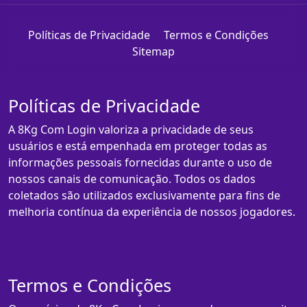
Políticas de Privacidade
Termos e Condições
Sitemap
Políticas de Privacidade
A 8Kg Com Login valoriza a privacidade de seus
usuários e está empenhada em proteger todas as
informações pessoais fornecidas durante o uso de
nossos canais de comunicação. Todos os dados
coletados são utilizados exclusivamente para fins de
melhoria contínua da experiência de nossos jogadores.
Termos e Condições