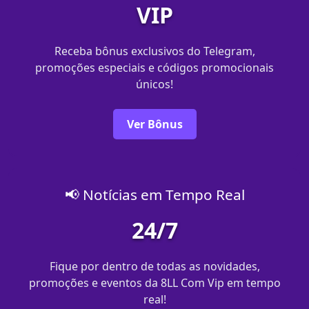
VIP
Receba bônus exclusivos do Telegram,
promoções especiais e códigos promocionais
únicos!
Ver Bônus
📢 Notícias em Tempo Real
24/7
Fique por dentro de todas as novidades,
promoções e eventos da 8LL Com Vip em tempo
real!