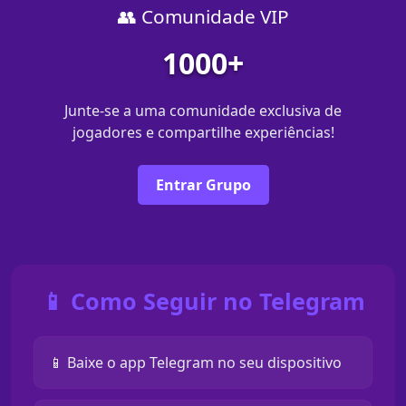
👥 Comunidade VIP
1000+
Junte-se a uma comunidade exclusiva de
jogadores e compartilhe experiências!
Entrar Grupo
📱 Como Seguir no Telegram
📱 Baixe o app Telegram no seu dispositivo