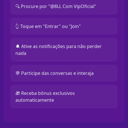
🔍 Procure por "@8LL Com VipOficial"
👆 Toque em "Entrar" ou "Join"
🔔 Ative as notificações para não perder
nada
💬 Participe das conversas e interaja
🎁 Receba bônus exclusivos
automaticamente