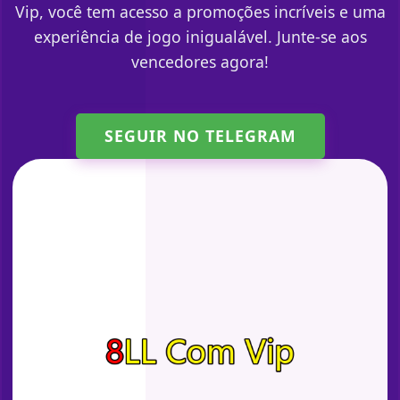
Vip, você tem acesso a promoções incríveis e uma
experiência de jogo inigualável. Junte-se aos
vencedores agora!
SEGUIR NO TELEGRAM