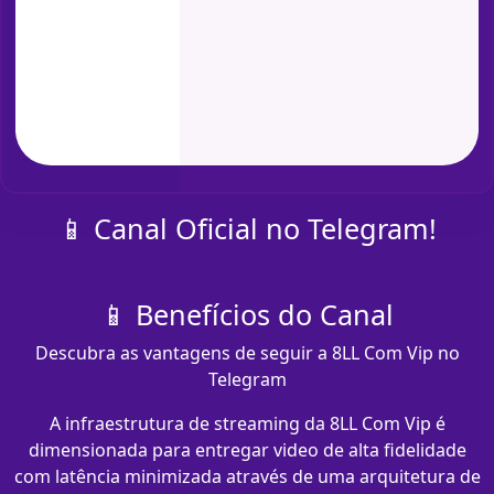
📱 Canal Oficial no Telegram!
📱 Benefícios do Canal
Descubra as vantagens de seguir a 8LL Com Vip no
Telegram
A infraestrutura de streaming da 8LL Com Vip é
dimensionada para entregar video de alta fidelidade
com latência minimizada através de uma arquitetura de