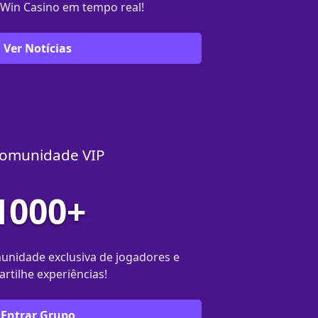
8Win Casino em tempo real!
Ver Notícias
Comunidade VIP
1000+
unidade exclusiva de jogadores e
rtilhe experiências!
Entrar Grupo