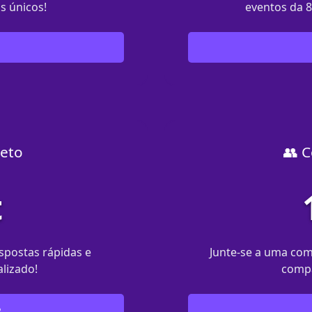
s únicos!
eventos da 
reto
👥 
t
espostas rápidas e
Junte-se a uma com
lizado!
compa
e