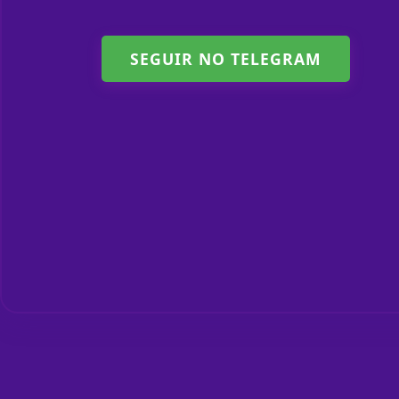
SEGUIR NO TELEGRAM