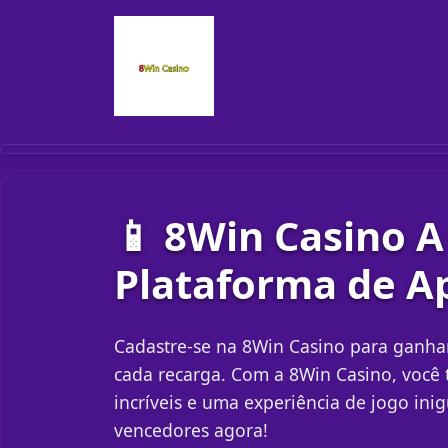
📱 8Win Casino 
Plataforma de A
Cadastre-se na 8Win Casino para ganha
cada recarga. Com a 8Win Casino, você
incríveis e uma experiência de jogo inig
vencedores agora!