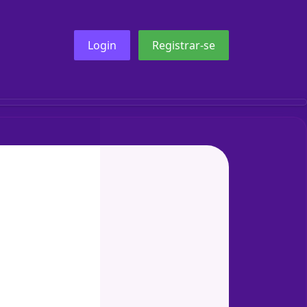
Login
Registrar-se