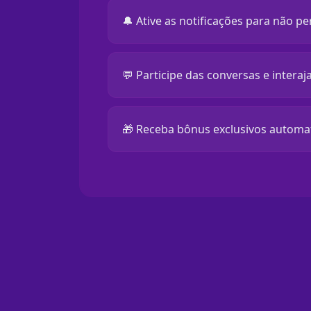
🔔 Ative as notificações para não p
💬 Participe das conversas e interaj
🎁 Receba bônus exclusivos autom