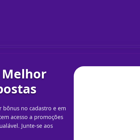
A Melhor
postas
r bônus no cadastro e em
 tem acesso a promoções
ualável. Junte-se aos