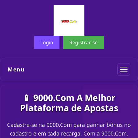
Login
Registrar-se
Menu
📱 9000.Com A Melhor
Plataforma de Apostas
Cadastre-se na 9000.Com para ganhar bônus no
cadastro e em cada recarga. Com a 9000.Com,