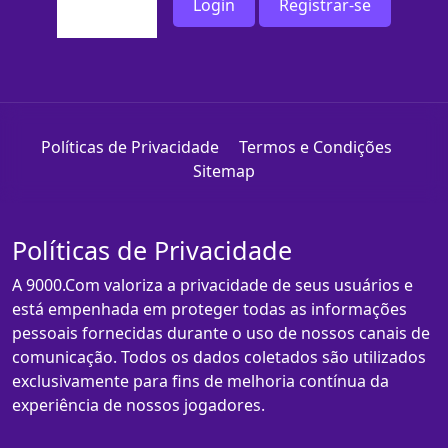
Login
Registrar-se
Políticas de Privacidade
Termos e Condições
Sitemap
Políticas de Privacidade
A 9000.Com valoriza a privacidade de seus usuários e
está empenhada em proteger todas as informações
pessoais fornecidas durante o uso de nossos canais de
comunicação. Todos os dados coletados são utilizados
exclusivamente para fins de melhoria contínua da
experiência de nossos jogadores.