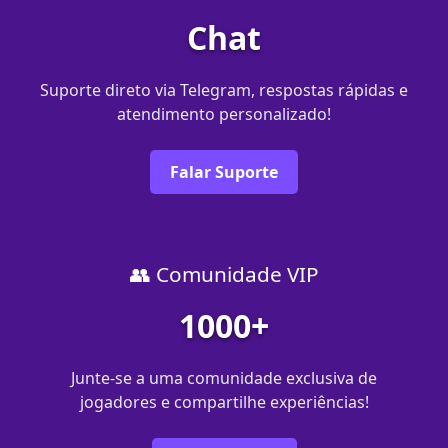
Chat
Suporte direto via Telegram, respostas rápidas e
atendimento personalizado!
Falar Suporte
👥 Comunidade VIP
1000+
Junte-se a uma comunidade exclusiva de
jogadores e compartilhe experiências!