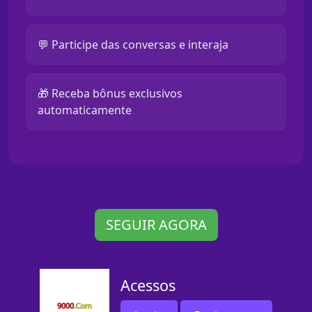
💬 Participe das conversas e interaja
🎁 Receba bônus exclusivos
automaticamente
SEGUIR AGORA
Acessos