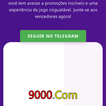
você tem acesso a promoções incríveis e uma
experiência de jogo inigualável. Junte-se aos
vencedores agora!
SEGUIR NO TELEGRAM