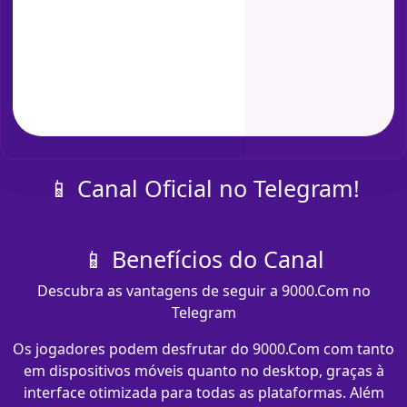
📱 Canal Oficial no Telegram!
📱 Benefícios do Canal
Descubra as vantagens de seguir a 9000.Com no
Telegram
Os jogadores podem desfrutar do 9000.Com com​ tanto
em dispositivos móveis quanto no desktop, graças à
interface otimizada para todas as plataformas. Além