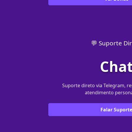
💬 Suporte Di
Cha
Suporte direto via Telegram, r
atendimento persona
Falar Suport