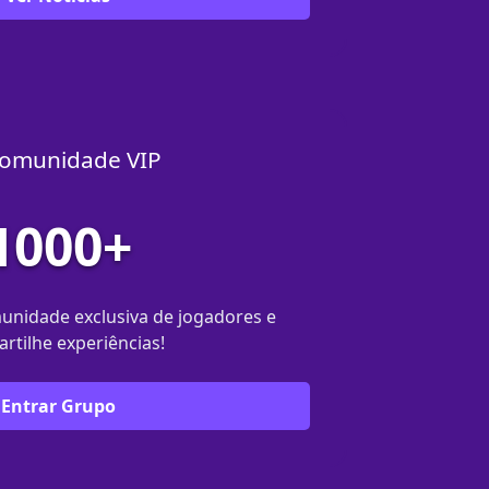
Comunidade VIP
1000+
unidade exclusiva de jogadores e
rtilhe experiências!
Entrar Grupo