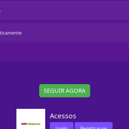
a
aticamente
SEGUIR AGORA
Acessos
Login
Registrar-se