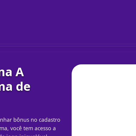
ma A
ma de
anhar bônus no cadastro
ma, você tem acesso a