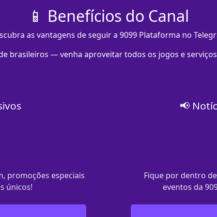
📱 Benefícios do Canal
scubra as vantagens de seguir a 9099 Plataforma no Teleg
e brasileiros — venha aproveitar todos os jogos e serviços
sivos
📢 Notí
m, promoções especiais
Fique por dentro d
s únicos!
eventos da 90