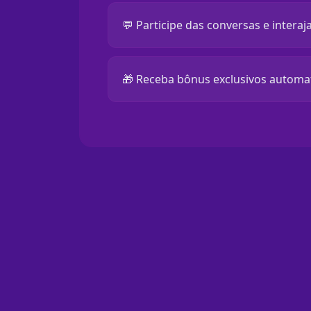
💬 Participe das conversas e interaj
🎁 Receba bônus exclusivos autom