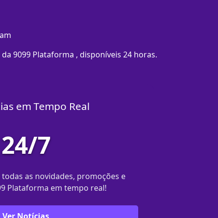
ram
 da 9099 Plataforma , disponíveis 24 horas.
cias em Tempo Real
24/7
e todas as novidades, promoções e
99 Plataforma em tempo real!
Ver Notícias