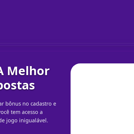
A Melhor
postas
r bônus no cadastro e
ocê tem acesso a
e jogo inigualável.