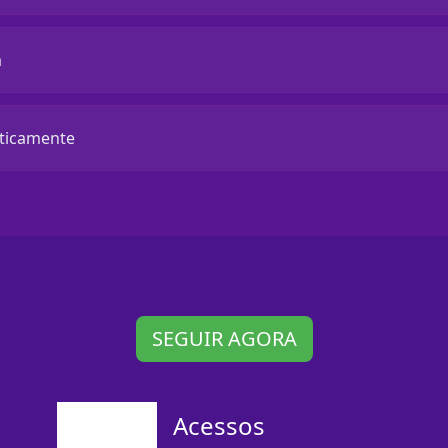
a
aticamente
SEGUIR AGORA
Acessos