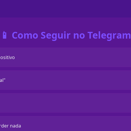
📱 Como Seguir no Telegram
ositivo
al"
erder nada