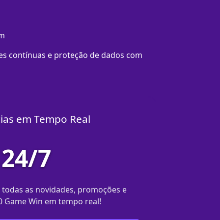
am
es contínuas e proteção de dados com
cias em Tempo Real
24/7
e todas as novidades, promoções e
0 Game Win em tempo real!