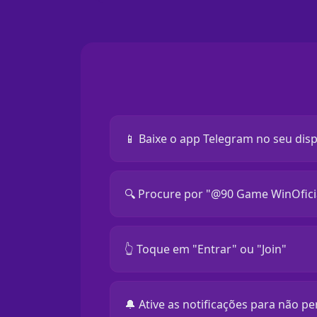
📱 Baixe o app Telegram no seu disp
🔍 Procure por "@90 Game WinOfici
👆 Toque em "Entrar" ou "Join"
🔔 Ative as notificações para não p