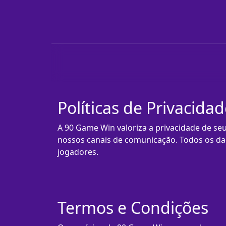
Políticas de Privacida
A 90 Game Win valoriza a privacidade de s
nossos canais de comunicação. Todos os dad
jogadores.
Termos e Condições