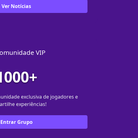
Ver Notícias
Comunidade VIP
1000+
unidade exclusiva de jogadores e
rtilhe experiências!
Entrar Grupo