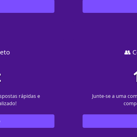
reto
👥 
t
espostas rápidas e
Junte-se a uma com
lizado!
compa
e