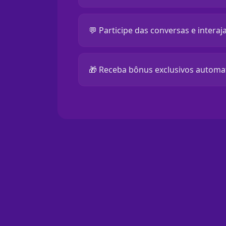
💬 Participe das conversas e interaj
🎁 Receba bônus exclusivos autom