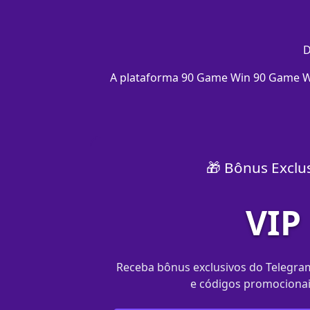
D
A plataforma 90 Game Win 90 Game Wi
🎁 Bônus Exclu
VIP
Receba bônus exclusivos do Telegra
e códigos promocionai