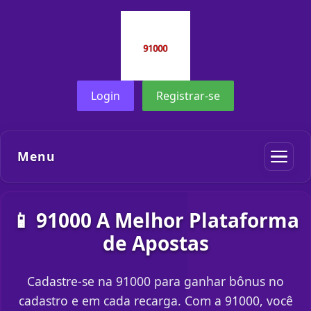
Login
Registrar-se
Menu
📱 91000 A Melhor Plataforma
de Apostas
Cadastre-se na 91000 para ganhar bônus no
cadastro e em cada recarga. Com a 91000, você