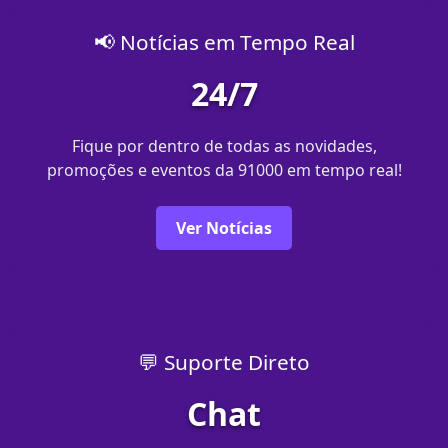
📢 Notícias em Tempo Real
24/7
Fique por dentro de todas as novidades,
promoções e eventos da 91000 em tempo real!
Ver Notícias
💬 Suporte Direto
Chat