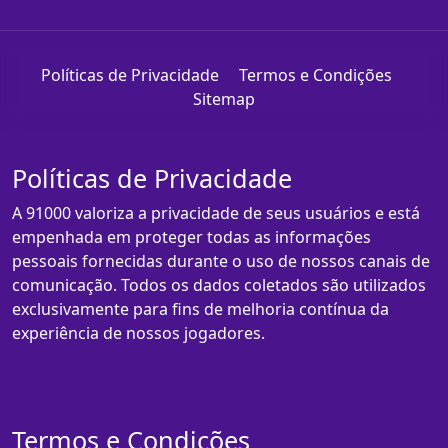
Políticas de Privacidade
Termos e Condições
Sitemap
Políticas de Privacidade
A 91000 valoriza a privacidade de seus usuários e está
empenhada em proteger todas as informações
pessoais fornecidas durante o uso de nossos canais de
comunicação. Todos os dados coletados são utilizados
exclusivamente para fins de melhoria contínua da
experiência de nossos jogadores.
Termos e Condições