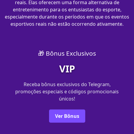
reais. Elas oferecem uma forma alternativa de
entretenimento para os entusiastas do esporte,
especialmente durante os períodos em que os eventos
esportivos reais não estão ocorrendo ativamente.
🎁 Bônus Exclusivos
VIP
Receba bônus exclusivos do Telegram,
promoções especiais e códigos promocionais
únicos!
Ver Bônus