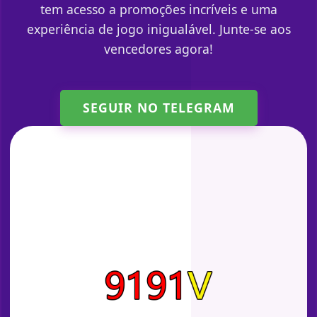
tem acesso a promoções incríveis e uma
experiência de jogo inigualável. Junte-se aos
vencedores agora!
SEGUIR NO TELEGRAM