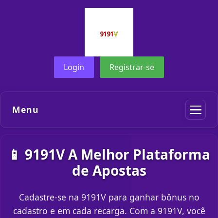
Login
Registrar-se
Menu
📱 9191V A Melhor Plataforma
de Apostas
Cadastre-se na 9191V para ganhar bônus no
cadastro e em cada recarga. Com a 9191V, você