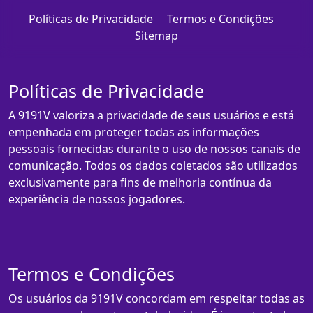
Políticas de Privacidade
Termos e Condições
Sitemap
Políticas de Privacidade
A 9191V valoriza a privacidade de seus usuários e está
empenhada em proteger todas as informações
pessoais fornecidas durante o uso de nossos canais de
comunicação. Todos os dados coletados são utilizados
exclusivamente para fins de melhoria contínua da
experiência de nossos jogadores.
Termos e Condições
Os usuários da 9191V concordam em respeitar todas as