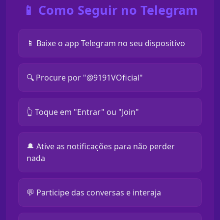
📱 Como Seguir no Telegram
📱 Baixe o app Telegram no seu dispositivo
🔍 Procure por "@9191VOficial"
👆 Toque em "Entrar" ou "Join"
🔔 Ative as notificações para não perder
nada
💬 Participe das conversas e interaja