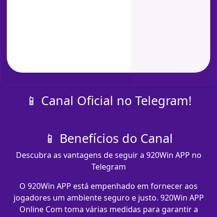
📱 Canal Oficial no Telegram!
📱 Benefícios do Canal
Descubra as vantagens de seguir a 920Win APP no
Telegram
O 920Win APP está empenhado em fornecer aos
jogadores um ambiente seguro e justo. 920Win APP
Online Com toma várias medidas para garantir a