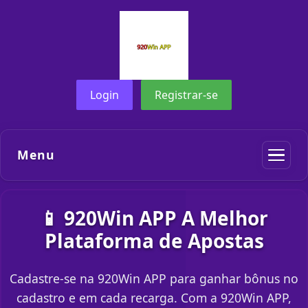
Login
Registrar-se
Menu
📱 920Win APP A Melhor
Plataforma de Apostas
Cadastre-se na 920Win APP para ganhar bônus no
cadastro e em cada recarga. Com a 920Win APP,