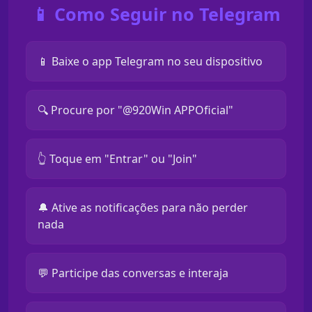
📱 Como Seguir no Telegram
📱 Baixe o app Telegram no seu dispositivo
🔍 Procure por "@920Win APPOficial"
👆 Toque em "Entrar" ou "Join"
🔔 Ative as notificações para não perder
nada
💬 Participe das conversas e interaja