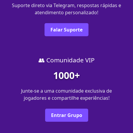
Suporte direto via Telegram, respostas rápidas e
atendimento personalizado!
Falar Suporte
👥 Comunidade VIP
1000+
Junte-se a uma comunidade exclusiva de
jogadores e compartilhe experiências!
Entrar Grupo