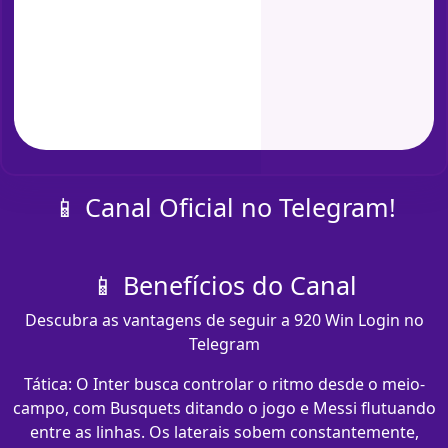
📱 Canal Oficial no Telegram!
📱 Benefícios do Canal
Descubra as vantagens de seguir a 920 Win Login no
Telegram
Tática: O Inter busca controlar o ritmo desde o meio-
campo, com Busquets ditando o jogo e Messi flutuando
entre as linhas. Os laterais sobem constantemente,