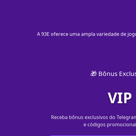
A 93E oferece uma ampla variedade de jogos
🎁 Bônus Exclu
VIP
Receba bônus exclusivos do Telegra
e códigos promocionai