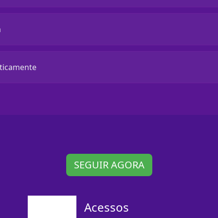
a
aticamente
SEGUIR AGORA
Acessos