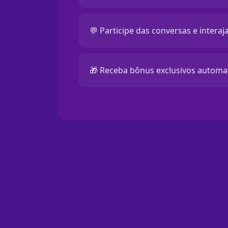
💬 Participe das conversas e interaj
🎁 Receba bônus exclusivos autom