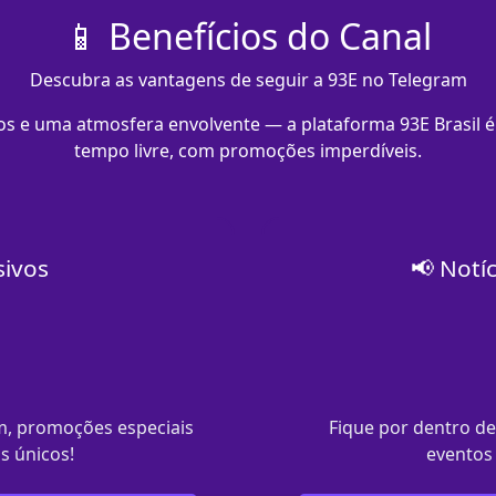
📱 Benefícios do Canal
Descubra as vantagens de seguir a 93E no Telegram
 e uma atmosfera envolvente — a plataforma 93E Brasil é a 
tempo livre, com promoções imperdíveis.
sivos
📢 Notí
m, promoções especiais
Fique por dentro d
s únicos!
eventos