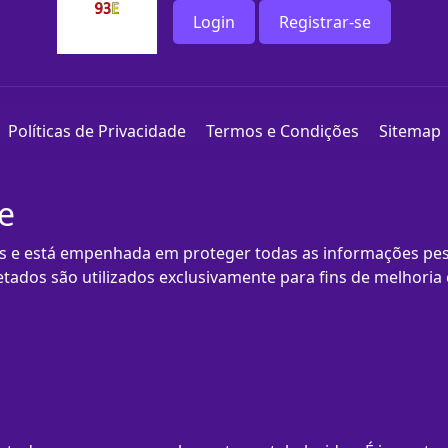
Login
Registrar-se
Políticas de Privacidade
Termos e Condições
Sitemap
de
ios e está empenhada em proteger todas as informações pe
tados são utilizados exclusivamente para fins de melhoria