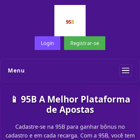
Login
Registrar-se
Menu
📱 95B A Melhor Plataforma
de Apostas
Cadastre-se na 95B para ganhar bônus no
cadastro e em cada recarga. Com a 95B, você tem