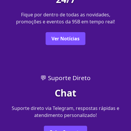
Fique por dentro de todas as novidades,
promoções e eventos da 95B em tempo real!
Ver Notícias
💬 Suporte Direto
Chat
Suporte direto via Telegram, respostas rápidas e
atendimento personalizado!