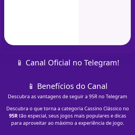
📱 Canal Oficial no Telegram!
📱 Benefícios do Canal
Descubra as vantagens de seguir a 95R no Telegram
Descubra o que torna a categoria Cassino Clássico no
95R
tão especial, seus jogos mais populares e dicas
para aproveitar ao máximo a experiência de jogo.