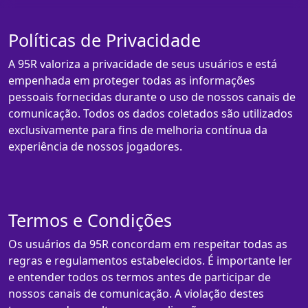
Políticas de Privacidade
A 95R valoriza a privacidade de seus usuários e está
empenhada em proteger todas as informações
pessoais fornecidas durante o uso de nossos canais de
comunicação. Todos os dados coletados são utilizados
exclusivamente para fins de melhoria contínua da
experiência de nossos jogadores.
Termos e Condições
Os usuários da 95R concordam em respeitar todas as
regras e regulamentos estabelecidos. É importante ler
e entender todos os termos antes de participar de
nossos canais de comunicação. A violação destes