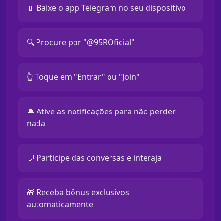
📱 Baixe o app Telegram no seu dispositivo
🔍 Procure por "@95ROficial"
👆 Toque em "Entrar" ou "Join"
🔔 Ative as notificações para não perder
nada
💬 Participe das conversas e interaja
🎁 Receba bônus exclusivos
automaticamente