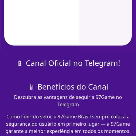
📱 Canal Oficial no Telegram!
📱 Benefícios do Canal
Descubra as vantagens de seguir a 97Game no
Telegram
Como líder do setor, a 97Game Brasil sempre coloca a
segurança do usuário em primeiro lugar — a 97Game
garante a melhor experiência em todos os momentos.