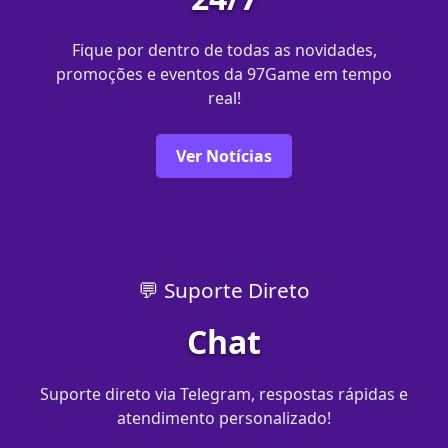
Fique por dentro de todas as novidades,
promoções e eventos da 97Game em tempo
real!
Ver Notícias
💬 Suporte Direto
Chat
Suporte direto via Telegram, respostas rápidas e
atendimento personalizado!