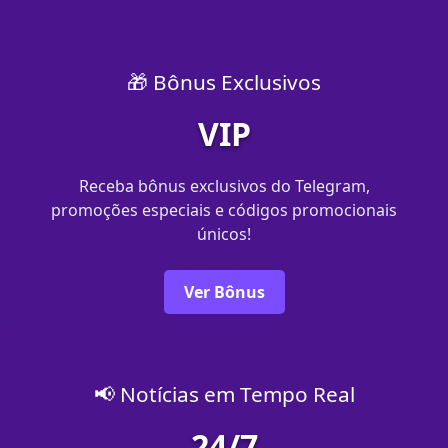
🎁 Bônus Exclusivos
VIP
Receba bônus exclusivos do Telegram,
promoções especiais e códigos promocionais
únicos!
Ver Bônus
📢 Notícias em Tempo Real
24/7