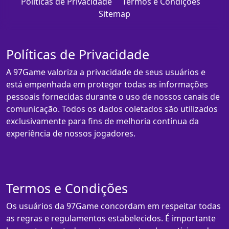
Políticas de Privacidade
Termos e Condições
Sitemap
Políticas de Privacidade
A 97Game valoriza a privacidade de seus usuários e
está empenhada em proteger todas as informações
pessoais fornecidas durante o uso de nossos canais de
comunicação. Todos os dados coletados são utilizados
exclusivamente para fins de melhoria contínua da
experiência de nossos jogadores.
Termos e Condições
Os usuários da 97Game concordam em respeitar todas
as regras e regulamentos estabelecidos. É importante