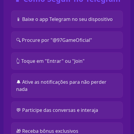
📱 Baixe o app Telegram no seu dispositivo
🔍 Procure por "@97GameOficial"
👆 Toque em "Entrar" ou "Join"
🔔 Ative as notificações para não perder
nada
💬 Participe das conversas e interaja
🎁 Receba bônus exclusivos