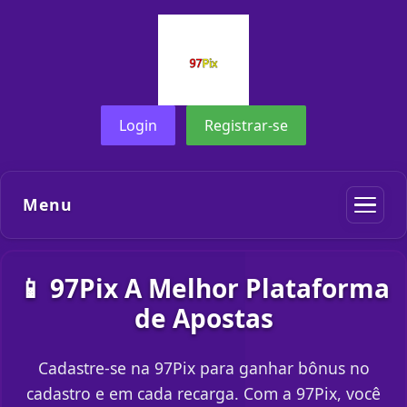
Login
Registrar-se
Menu
📱 97Pix A Melhor Plataforma
de Apostas
Cadastre-se na 97Pix para ganhar bônus no
cadastro e em cada recarga. Com a 97Pix, você