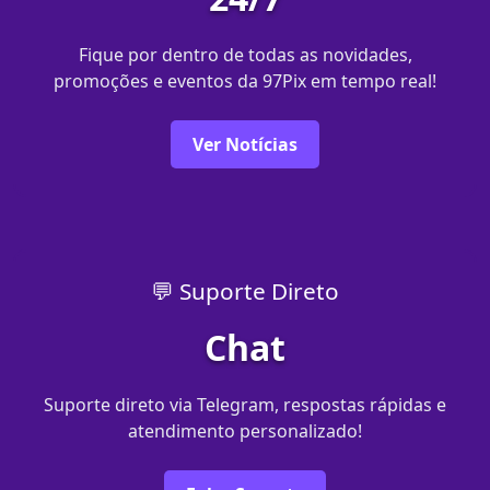
Fique por dentro de todas as novidades,
promoções e eventos da 97Pix em tempo real!
Ver Notícias
💬 Suporte Direto
Chat
Suporte direto via Telegram, respostas rápidas e
atendimento personalizado!