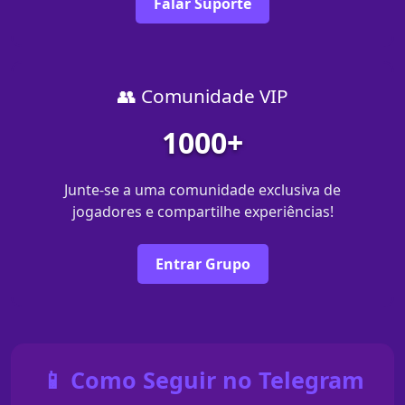
Falar Suporte
👥 Comunidade VIP
1000+
Junte-se a uma comunidade exclusiva de
jogadores e compartilhe experiências!
Entrar Grupo
📱 Como Seguir no Telegram