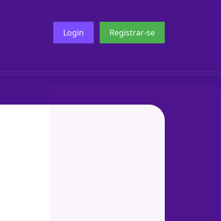
Login
Registrar-se