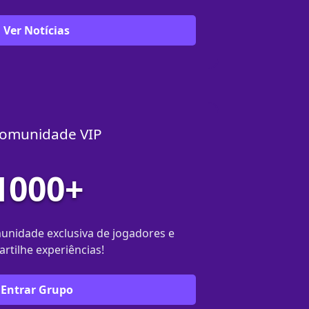
Ver Notícias
Comunidade VIP
1000+
unidade exclusiva de jogadores e
rtilhe experiências!
Entrar Grupo