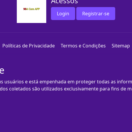
Acessos
Login
Registrar-se
Políticas de Privacidade
Termos e Condições
Sitemap
de
eus usuários e está empenhada em proteger todas as inform
os coletados são utilizados exclusivamente para fins de m