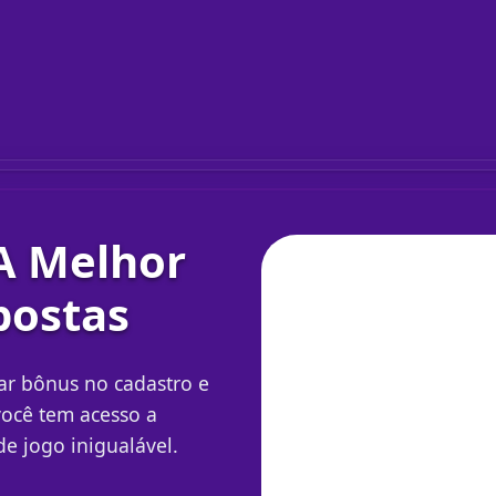
A Melhor
postas
r bônus no cadastro e
ocê tem acesso a
e jogo inigualável.