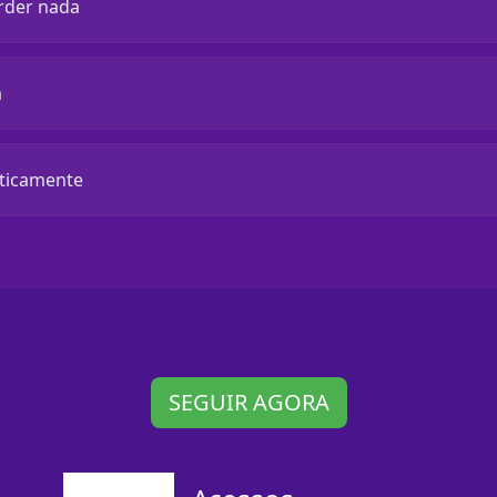
erder nada
a
aticamente
SEGUIR AGORA