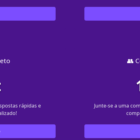
reto
👥 
t
espostas rápidas e
Junte-se a uma com
lizado!
compa
e