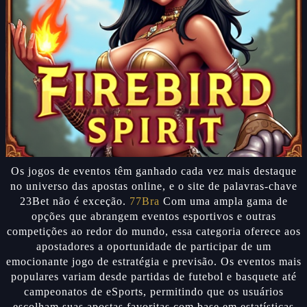
Os jogos de eventos têm ganhado cada vez mais destaque
no universo das apostas online, e o site de palavras-chave
23Bet não é exceção.
77Bra
Com uma ampla gama de
opções que abrangem eventos esportivos e outras
competições ao redor do mundo, essa categoria oferece aos
apostadores a oportunidade de participar de um
emocionante jogo de estratégia e previsão. Os eventos mais
populares variam desde partidas de futebol e basquete até
campeonatos de eSports, permitindo que os usuários
escolham suas apostas favoritas com base em estatísticas