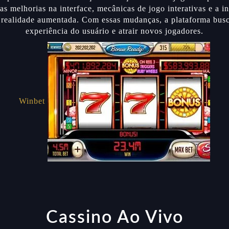
as melhorias na interface, mecânicas de jogo interativas e a i
 realidade aumentada. Com essas mudanças, a plataforma busc
experiência do usuário e atrair novos jogadores.
Winbet
Cassino Ao Vivo