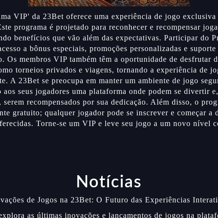
ama VIP' da 23Bet oferece uma experiência de jogo exclusiva 
ste programa é projetado para reconhecer e recompensar jogad
ndo benefícios que vão além das expectativas. Participar do 
 acesso a bônus especiais, promoções personalizadas e suporte 
rio. Os membros VIP também têm a oportunidade de desfrutar d
omo torneios privados e viagens, tornando a experiência de j
e. A 23Bet se preocupa em manter um ambiente de jogo segur
 aos seus jogadores uma plataforma onde podem se divertir 
 serem recompensados por sua dedicação. Além disso, o pro
te gratuito; qualquer jogador pode se inscrever e começar a d
ferecidas. Torne-se um VIP e leve seu jogo a um novo nível 
Notícias
vações de Jogos na 23Bet: O Futuro das Experiências Interat
 explora as últimas inovações e lançamentos de jogos na plata