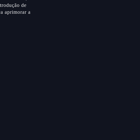
ntrodução de
a aprimorar a