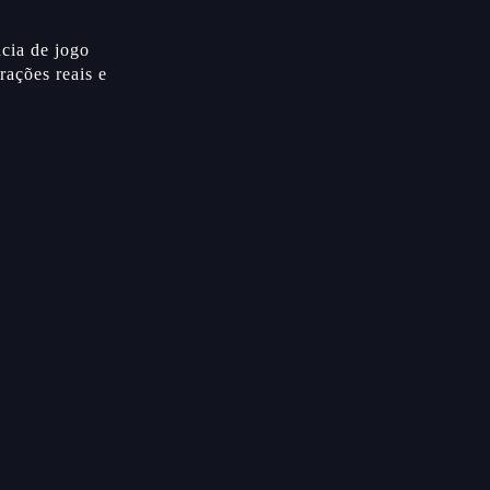
cia de jogo
rações reais e