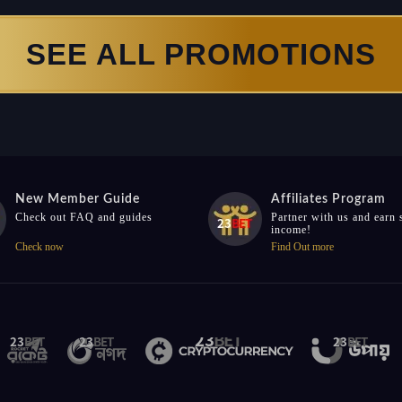
SEE ALL PROMOTIONS
New Member Guide
Affiliates Program
Check out FAQ and guides
Partner with us and earn
income!
Check now
Find Out more