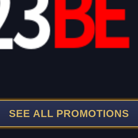
SEE ALL PROMOTIONS